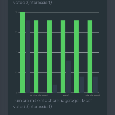
voted :(interessiert)
10
7.5
5
2.5
0
gar nicht interessiert
neutral
sehr interessiert
Turniere mit einfacher Kriegsregel : Most
voted :(interessiert)