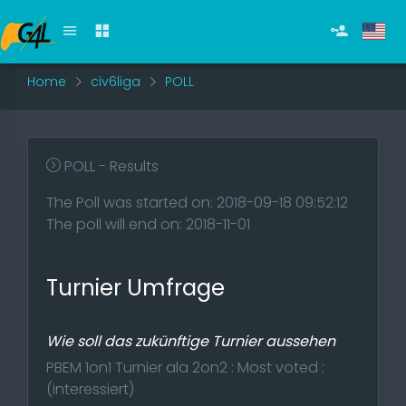
Home
civ6liga
POLL
POLL - Results
The Poll was started on: 2018-09-18 09:52:12
The poll will end on: 2018-11-01
Turnier Umfrage
Wie soll das zukünftige Turnier aussehen
PBEM 1on1 Turnier ala 2on2 : Most voted :
(interessiert)