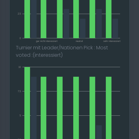
2.5
0
gar nicht interessiert
neutral
sehr interessiert
Turnier mit Leader/Nationen Pick : Most
voted :(interessiert)
10
7.5
5