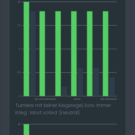
10
7.5
5
2.5
0
gar nicht interessiert
neutral
sehr interessiert
Turniere mit keiner Kiegsregel, bzw. immer
Krieg : Most voted :(neutral)
10