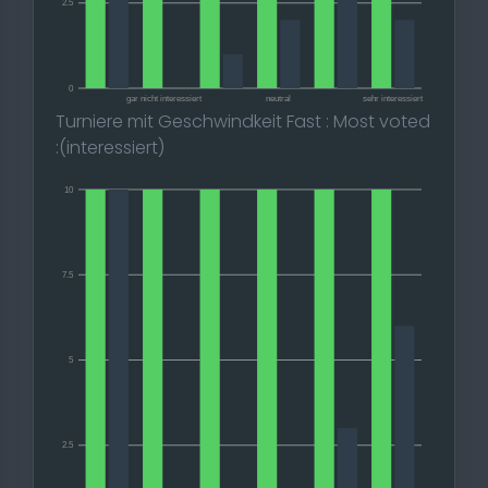
2.5
0
gar nicht interessiert
neutral
sehr interessiert
Turniere mit Geschwindkeit Fast : Most voted
:(interessiert)
10
7.5
5
2.5