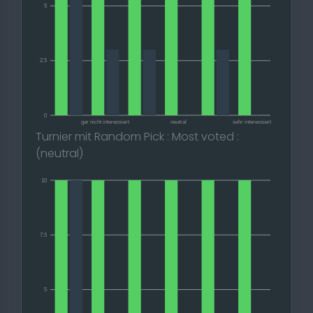
5
2.5
0
gar nicht interessiert
neutral
sehr interessiert
Turnier mit Random Pick : Most voted :
(neutral)
10
7.5
5