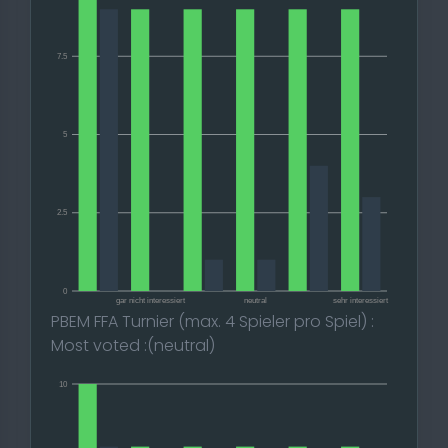
7.5
5
2.5
0
gar nicht interessiert
neutral
sehr interessiert
PBEM FFA Turnier (max. 4 Spieler pro Spiel) :
Most voted :(neutral)
10