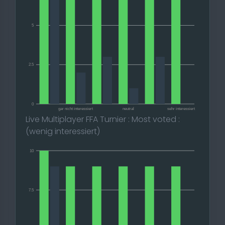
5
2.5
0
gar nicht interessiert
neutral
sehr interessiert
Live Multiplayer FFA Turnier : Most voted :
(wenig interessiert)
10
7.5