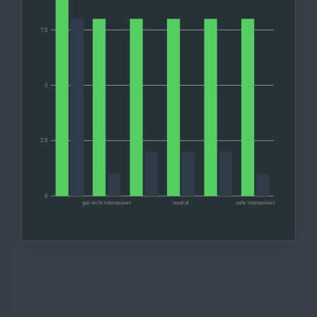
7.5
5
2.5
0
gar nicht interessiert
neutral
sehr interessiert