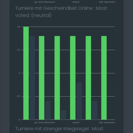
gar nicht interessiert
neutral
sehr interessiert
Turniere mit Geschwindkeit Online : Most
voted :(neutral)
10
7.5
5
2.5
0
gar nicht interessiert
neutral
sehr interessiert
Turniere mit strenger Kriegsregel : Most