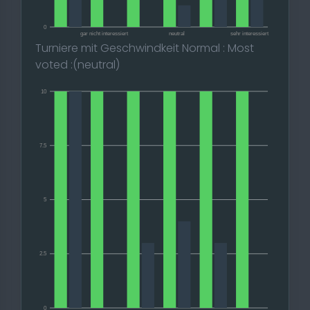
0
gar nicht interessiert
neutral
sehr interessiert
Turniere mit Geschwindkeit Normal : Most
voted :(neutral)
10
7.5
5
2.5
0