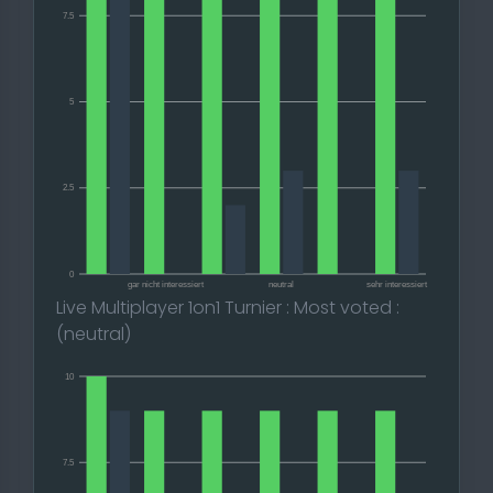
7.5
5
2.5
0
gar nicht interessiert
neutral
sehr interessiert
Live Multiplayer 1on1 Turnier : Most voted :
(neutral)
10
7.5