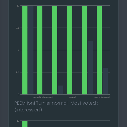
10
7.5
5
2.5
0
gar nicht interessiert
neutral
sehr interessiert
PBEM 1on1 Turnier normal : Most voted :
(interessiert)
10