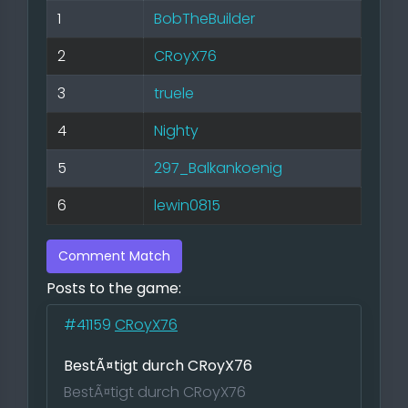
1
BobTheBuilder
2
CRoyX76
3
truele
4
Nighty
5
297_Balkankoenig
6
lewin0815
Comment Match
Posts to the game:
#41159
CRoyX76
BestÃ¤tigt durch CRoyX76
BestÃ¤tigt durch CRoyX76