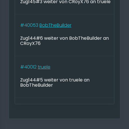
Zug145#3 weiter von CRoyX76 an truele
#40053
BobTheBuilder
Zug144#6 weiter von BobTheBuilder an
CRoyX76
#40012
truele
Zug144#5 weiter von truele an
BobTheBuilder