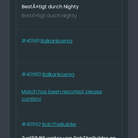
BestÃ¤tigt durch Nighty
BestÃ¤tigt durch Nighty
#40561
Balkankoenig
#40560
Balkankoenig
Match has been reported, please
confirm!
#40552
BobTheBuilder