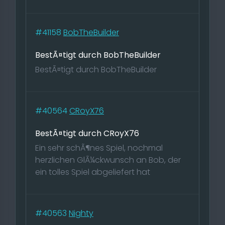
#41158
BobTheBuilder
BestÃ¤tigt durch BobTheBuilder
BestÃ¤tigt durch BobTheBuilder
#40564
CRoyX76
BestÃ¤tigt durch CRoyX76
Ein sehr schÃ¶nes Spiel, nochmal
herzlichen GlÃ¼ckwunsch an Bob, der
ein tolles Spiel abgeliefert hat
#40563
Nighty