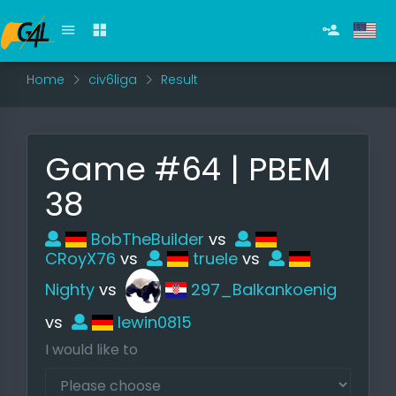
Home
civ6liga
Result
Game #64 | PBEM
38
BobTheBuilder
vs
CRoyX76
vs
truele
vs
Nighty
vs
297_Balkankoenig
vs
lewin0815
I would like to